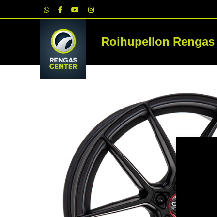
|
Roihupellon Rengas
RE