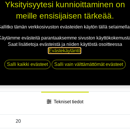
Yksityisyytesi kunnioittaminen on
meille ensisijaisen tärkeää.
Jaa
allitko tämän verkkosivuston evästeiden käytön tällä selaimell
Toimitusehdot
Käytämme evästeitä parantaaksemme sivuston käyttökokemusta
Saat lisätietoja evästeistä ja niiden käytöstä osoitteessa
Evästekäytäntö
.
Salli kaikki evästeet
Salli vain välttämättömät evästeet
Tekniset tiedot
20