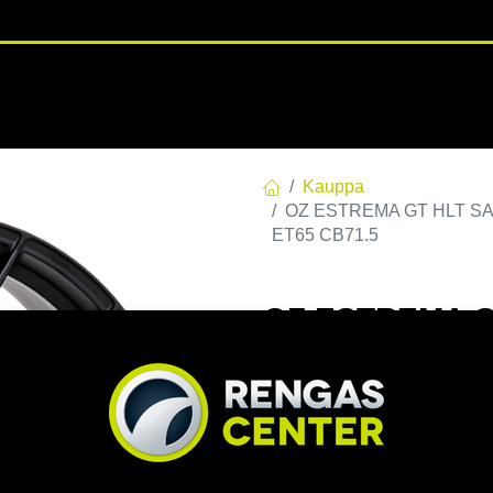
RENGASHOTELLI
NKAAT
VANTEET
PALVELUT
TUOTE
Kauppa
OZ ESTREMA GT HLT SAT.
ET65 CB71.5
OZ ESTREMA GT
130 E65 C71,50
CB71.5
EAN:
8027529239171
Tuotek
Tällä tuotteella ei ole kelvo