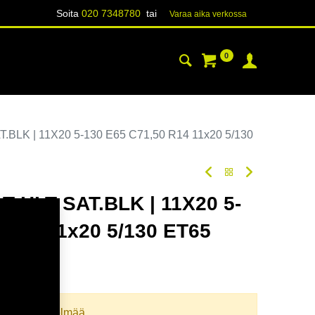
Soita
020 7348780
tai
Varaa aika verk​​​​ossa
0
YHTEYSTIEDOT
TIETOA
BLK | 11X20 5-130 E65 C71,50 R14 11x20 5/130
 HLT SAT.BLK | 11X20 5-
 R14 11x20 5/130 ET65
oodi:
380267
llista yhdistelmää.