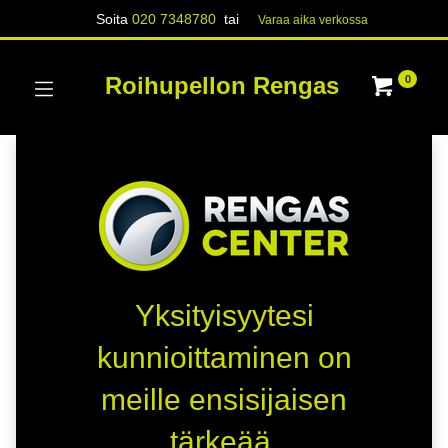
Soita
020 7348780
tai
Varaa aika verk​​​​ossa
Roihupellon Rengas
0
Yksityisyytesi
kunnioittaminen on
meille ensisijaisen
tärkeää.