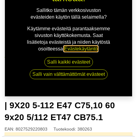
Sallitko tämän verkkosivuston
evästeiden käytön tällä selaimella?
Käytämme evästeitä parantaaksemme
sivuston käyttökokemusta. Saat
lisätietoja evästeistä ja niiden käytöstä
osoitteessa
Evästekäytäntö
.
Kauppa
Salli kaikki evästeet
OZ ESTREMA GT HLT SAT.BLK | 9X20 5-112 E47
C75,10 60 9x20 5/112 ET47 CB75.1
Salli vain välttämättömät evästeet
OZ ESTREMA GT HLT SAT.BLK
| 9X20 5-112 E47 C75,10 60
9x20 5/112 ET47 CB75.1
EAN:
8027529220803
Tuotekoodi:
380263