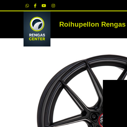
|
Roihupellon Rengas
RE