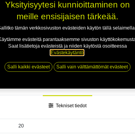
Yksityisyytesi kunnioittaminen on
meille ensisijaisen tärkeää.
Jaa
allitko tämän verkkosivuston evästeiden käytön tällä selaimell
Toimitusehdot
Käytämme evästeitä parantaaksemme sivuston käyttökokemusta
Saat lisätietoja evästeistä ja niiden käytöstä osoitteessa
Evästekäytäntö
.
Salli kaikki evästeet
Salli vain välttämättömät evästeet
Tekniset tiedot
20