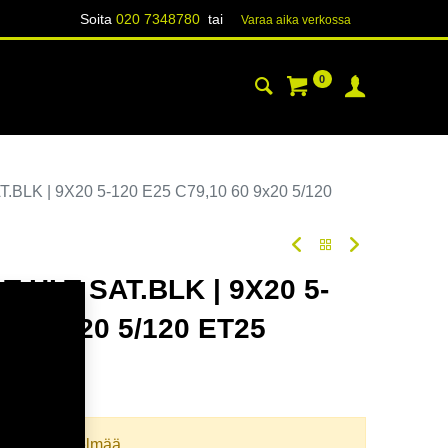
Soita
020 7348780
tai
Varaa aika verk​​​​ossa
0
YHTEYSTIEDOT
TIETOA
BLK | 9X20 5-120 E25 C79,10 60 9x20 5/120
 HLT SAT.BLK | 9X20 5-
 60 9x20 5/120 ET25
oodi:
380262
llista yhdistelmää.