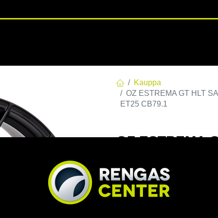
RENGASHOTELLI
NKAAT
VANTEET
PALVELUT
TUOTE
Kauppa
OZ ESTREMA GT HLT SAT.
ET25 CB79.1
OZ ESTREMA GT
120 E25 C79,10
CB79.1
EAN:
8027529220827
Tuotek
Tällä tuotteella ei ole kelvo