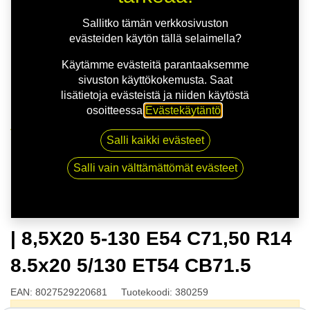
Sallitko tämän verkkosivuston
evästeiden käytön tällä selaimella?
Käytämme evästeitä parantaaksemme
sivuston käyttökokemusta. Saat
lisätietoja evästeistä ja niiden käytöstä
osoitteessa
Evästekäytäntö
.
Kauppa
Salli kaikki evästeet
OZ ESTREMA GT HLT SAT.BLK | 8,5X20 5-130 E54
C71,50 R14 8.5x20 5/130 ET54 CB71.5
Salli vain välttämättömät evästeet
OZ ESTREMA GT HLT SAT.BLK
| 8,5X20 5-130 E54 C71,50 R14
8.5x20 5/130 ET54 CB71.5
EAN:
8027529220681
Tuotekoodi:
380259