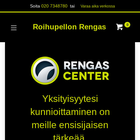
Soita
020 7348780
tai
Varaa aika verk​​​​ossa
Roihupellon Rengas
0
Yksityisyytesi
kunnioittaminen on
meille ensisijaisen
tärkeää.