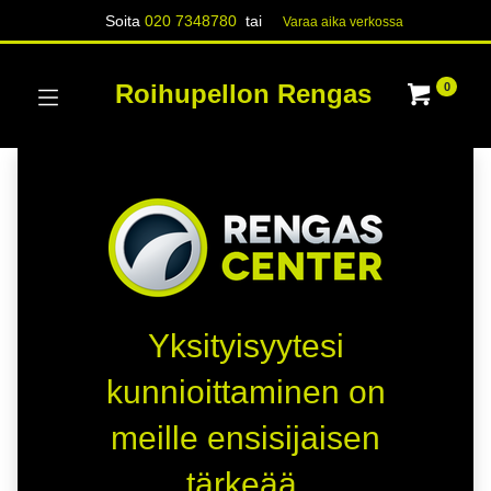
Soita
020 7348780
tai
Varaa aika verk​​​​ossa
Roihupellon Rengas
0
Yksityisyytesi
kunnioittaminen on
meille ensisijaisen
tärkeää.