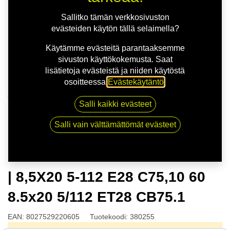
Sallitko tämän verkkosivuston
evästeiden käytön tällä selaimella?
Käytämme evästeitä parantaaksemme
sivuston käyttökokemusta. Saat
lisätietoja evästeistä ja niiden käytöstä
osoitteessa
Evästekäytäntö
.
Kauppa
Salli kaikki evästeet
OZ ESTREMA GT HLT SAT.BLK | 8,5X20 5-112 E28
C75,10 60 8.5x20 5/112 ET28 CB75.1
Salli vain välttämättömät evästeet
OZ ESTREMA GT HLT SAT.BLK
| 8,5X20 5-112 E28 C75,10 60
8.5x20 5/112 ET28 CB75.1
EAN:
8027529220605
Tuotekoodi:
380255