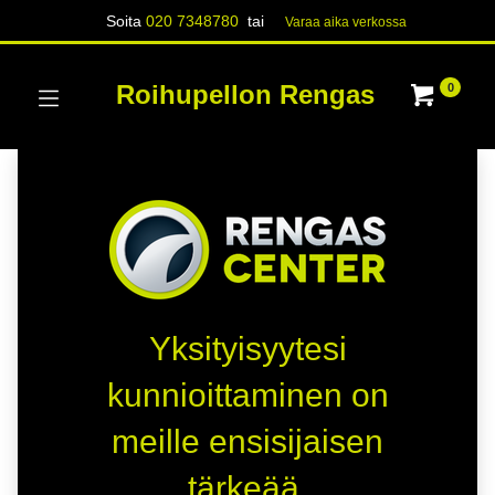
Soita
020 7348780
tai
Varaa aika verk​​​​ossa
Roihupellon Rengas
0
Yksityisyytesi
kunnioittaminen on
meille ensisijaisen
tärkeää.