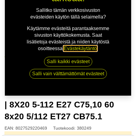
Sallitko tämän verkkosivuston
evästeiden käytön tällä selaimella?
Käytämme evästeitä parantaaksemme
sivuston käyttökokemusta. Saat
lisätietoja evästeistä ja niiden käytöstä
osoitteessa
Evästekäytäntö
.
Kauppa
Salli kaikki evästeet
OZ ESTREMA GT HLT SAT.BLK | 8X20 5-112 E27
C75,10 60 8x20 5/112 ET27 CB75.1
Salli vain välttämättömät evästeet
OZ ESTREMA GT HLT SAT.BLK
| 8X20 5-112 E27 C75,10 60
8x20 5/112 ET27 CB75.1
EAN:
8027529220469
Tuotekoodi:
380249