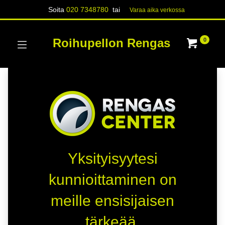
Soita
020 7348780
tai
Varaa aika verk​​​​ossa
Roihupellon Rengas
0
Yksityisyytesi
kunnioittaminen on
meille ensisijaisen
tärkeää.