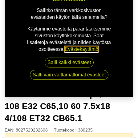
Sallitko tämän verkkosivuston
evästeiden käytön tällä selaimella?
Käytämme evästeitä parantaaksemme
sivuston käyttökokemusta. Saat
lisätietoja evästeistä ja niiden käytöstä
osoitteessa
Evästekäytäntö
.
Kauppa
Salli kaikki evästeet
MSW 83 G.BLK/POL | 7,5X18 4-108 E32 C65,10 60
7.5x18 4/108 ET32 CB65.1
Salli vain välttämättömät evästeet
MSW 83 G.BLK/POL | 7,5X18 4-
108 E32 C65,10 60 7.5x18
4/108 ET32 CB65.1
EAN:
8027529232608
Tuotekoodi:
380235