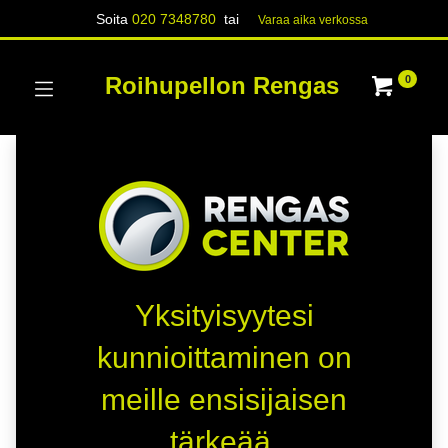
Soita
020 7348780
tai
Varaa aika verk​​​​ossa
Roihupellon Rengas
0
Yksityisyytesi
kunnioittaminen on
meille ensisijaisen
tärkeää.