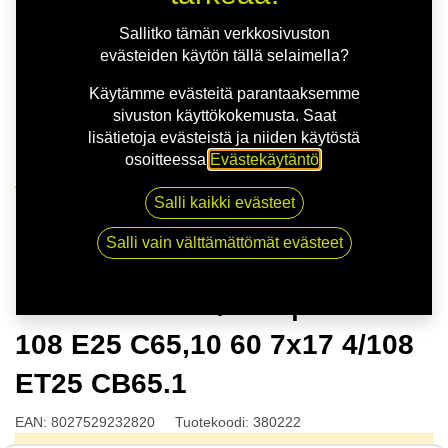
Sallitko tämän verkkosivuston
evästeiden käytön tällä selaimella?
Käytämme evästeitä parantaaksemme
sivuston käyttökokemusta. Saat
lisätietoja evästeistä ja niiden käytöstä
osoitteessa
Evästekäytäntö
.
Kauppa
Salli kaikki evästeet
MSW 83 G.BLK/POL | 7X17 4-108 E25 C65,10 60 7x17
4/108 ET25 CB65.1
Salli vain välttämättömät evästeet
MSW 83 G.BLK/POL | 7X17 4-
108 E25 C65,10 60 7x17 4/108
ET25 CB65.1
EAN:
8027529232820
Tuotekoodi:
380222