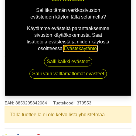
Sallitko tämän verkkosivuston
evästeiden käytön tällä selaimella?
Käytämme evästeitä parantaaksemme
sivuston käyttökokemusta. Saat
lisätietoja evästeistä ja niiden käytöstä
osoitteessa
Evästekäytäntö
.
Kauppa
175/65R14 86T ROADHOG RGS02 XL
Salli kaikki evästeet
Salli vain välttämättömät evästeet
175/65R14 86T ROADHOG
RGS02 XL
EAN:
8859295842084
Tuotekoodi:
379553
Tällä tuotteella ei ole kelvollista yhdistelmää.