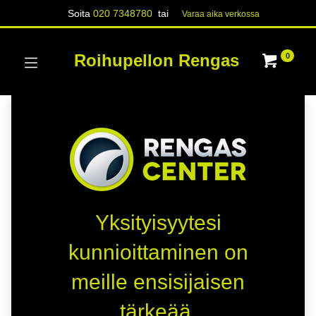
Soita
020 7348780
tai
Varaa aika verk​​​​ossa
Roihupellon Rengas
0
Yksityisyytesi
kunnioittaminen on
meille ensisijaisen
tärkeää.