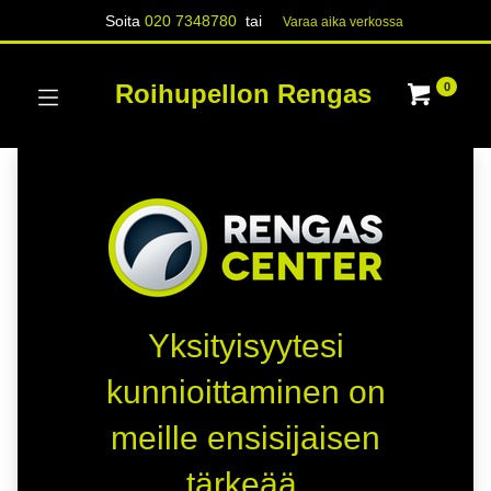
Soita
020 7348780
tai
Varaa aika verk​​​​ossa
Roihupellon Rengas
0
Yksityisyytesi
kunnioittaminen on
meille ensisijaisen
tärkeää.