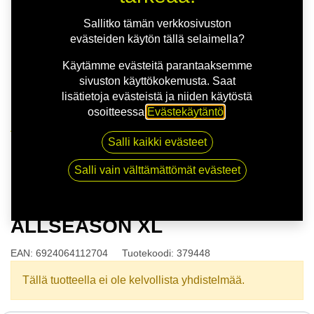
Sallitko tämän verkkosivuston
evästeiden käytön tällä selaimella?
Käytämme evästeitä parantaaksemme
sivuston käyttökokemusta. Saat
lisätietoja evästeistä ja niiden käytöstä
osoitteessa
Evästekäytäntö
.
Kauppa
Salli kaikki evästeet
175/65R14 86T APLUS A909 ALLSEASON XL
Salli vain välttämättömät evästeet
175/65R14 86T APLUS A909
ALLSEASON XL
EAN:
6924064112704
Tuotekoodi:
379448
Tällä tuotteella ei ole kelvollista yhdistelmää.