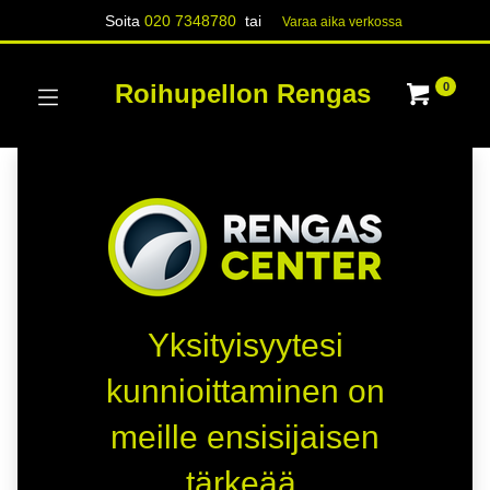
Soita
020 7348780
tai
Varaa aika verk​​​​ossa
Roihupellon Rengas
0
Yksityisyytesi
kunnioittaminen on
meille ensisijaisen
tärkeää.