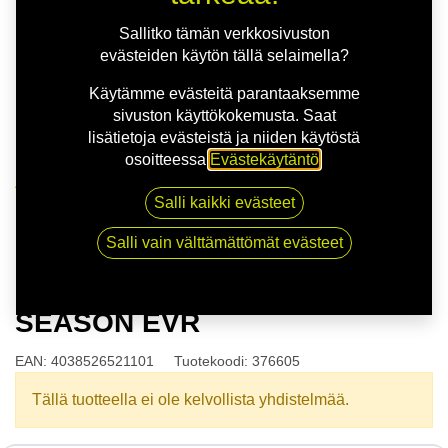
Sallitko tämän verkkosivuston
evästeiden käytön tällä selaimella?
Käytämme evästeitä parantaaksemme
sivuston käyttökokemusta. Saat
lisätietoja evästeistä ja niiden käytöstä
osoitteessa
Evästekäytäntö
.
Kauppa
Salli kaikki evästeet
165/65R15 81T COOPER ALL SEASON EVR
Salli vain välttämättömät evästeet
165/65R15 81T COOPER ALL
SEASON EVR
EAN:
4038526521101
Tuotekoodi:
376605
Tällä tuotteella ei ole kelvollista yhdistelmää.