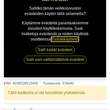
Sallitko tämän verkkosivuston
evästeiden käytön tällä selaimella?
Käytämme evästeitä parantaaksemme
sivuston käyttökokemusta. Saat
lisätietoja evästeistä ja niiden käytöstä
osoitteessa
Evästekäytäntö
.
Kauppa
165/70R14 81T COOPER SUMMER EVR
Salli kaikki evästeet
Salli vain välttämättömät evästeet
165/70R14 81T COOPER
SUMMER EVR
EAN:
4038526513465
Tuotekoodi:
376440
Tällä tuotteella ei ole kelvollista yhdistelmää.