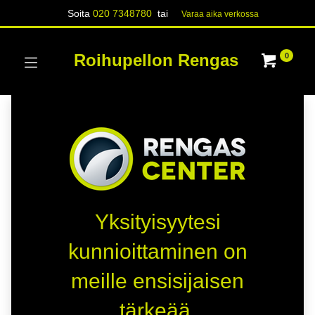
Soita
020 7348780
tai
Varaa aika verk​​​​ossa
Roihupellon Rengas
0
Yksityisyytesi
kunnioittaminen on
meille ensisijaisen
tärkeää.