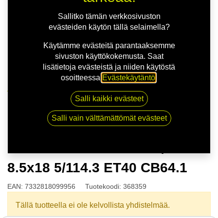
Sallitko tämän verkkosivuston
evästeiden käytön tällä selaimella?
Käytämme evästeitä parantaaksemme
sivuston käyttökokemusta. Saat
lisätietoja evästeistä ja niiden käytöstä
osoitteessa
Evästekäytäntö
.
Kauppa
Salli kaikki evästeet
NITRO AERO FF G.GUN/POL 8.5x18 5/114.3 ET40
CB64.1
Salli vain välttämättömät evästeet
NITRO AERO FF G.GUN/POL
8.5x18 5/114.3 ET40 CB64.1
EAN:
7332818099956
Tuotekoodi:
368359
Tällä tuotteella ei ole kelvollista yhdistelmää.