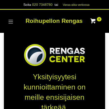
Soita
020 7348780
tai
Varaa aika verk​​​​ossa
Roihupellon Rengas
0
Yksityisyytesi
kunnioittaminen on
meille ensisijaisen
tärkeää.