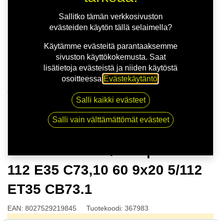
Sallitko tämän verkkosivuston
evästeiden käytön tällä selaimella?
Käytämme evästeitä parantaaksemme
sivuston käyttökokemusta. Saat
lisätietoja evästeistä ja niiden käytöstä
osoitteessa
Evästekäytäntö
.
Kauppa
Salli kaikki evästeet
MSW 75 M.GUN/POL | 9X20 5-112 E35 C73,10 60 9x20
5/112 ET35 CB73.1
Salli vain välttämättömät evästeet
MSW 75 M.GUN/POL | 9X20 5-
112 E35 C73,10 60 9x20 5/112
ET35 CB73.1
EAN:
8027529219845
Tuotekoodi:
367983