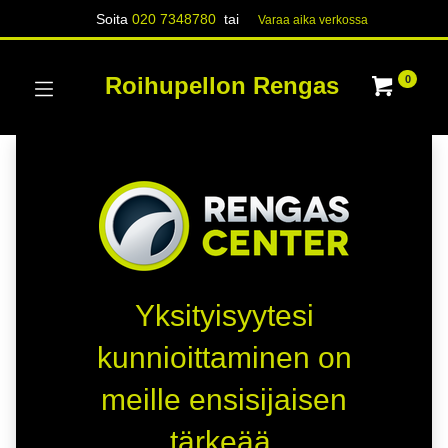
Soita
020 7348780
tai
Varaa aika verk​​​​ossa
Roihupellon Rengas
0
Yksityisyytesi
kunnioittaminen on
meille ensisijaisen
tärkeää.