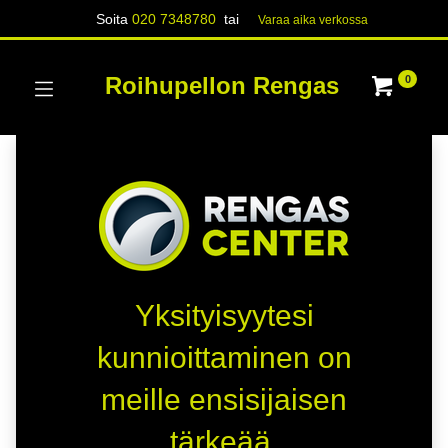
Soita
020 7348780
tai
Varaa aika verk​​​​ossa
Roihupellon Rengas
0
Yksityisyytesi
kunnioittaminen on
meille ensisijaisen
tärkeää.