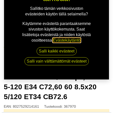
Sallitko tämän verkkosivuston
evästeiden käytön tällä selaimella?
Käytämme evästeitä parantaaksemme
sivuston käyttökokemusta. Saat
lisätietoja evästeistä ja niiden käytöstä
osoitteessa
Evästekäytäntö
.
Kauppa
Salli kaikki evästeet
MSW 75 M.GUN/POL | 8,5X20 5-120 E34 C72,60 60
8.5x20 5/120 ET34 CB72.6
Salli vain välttämättömät evästeet
MSW 75 M.GUN/POL | 8,5X20
5-120 E34 C72,60 60 8.5x20
5/120 ET34 CB72.6
EAN:
8027529214161
Tuotekoodi:
367970