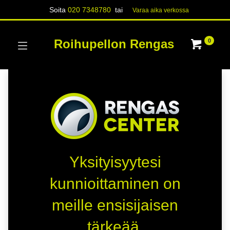
Soita
020 7348780
tai
Varaa aika verk​​​​ossa
Roihupellon Rengas
0
Yksityisyytesi
kunnioittaminen on
meille ensisijaisen
tärkeää.