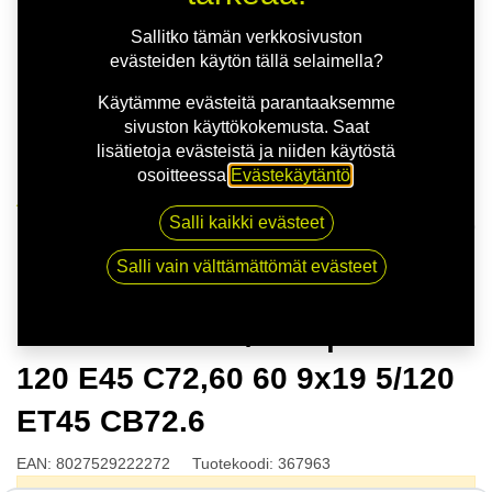
Sallitko tämän verkkosivuston
evästeiden käytön tällä selaimella?
Käytämme evästeitä parantaaksemme
sivuston käyttökokemusta. Saat
lisätietoja evästeistä ja niiden käytöstä
osoitteessa
Evästekäytäntö
.
Kauppa
Salli kaikki evästeet
MSW 75 M.GUN/POL | 9X19 5-120 E45 C72,60 60 9x19
5/120 ET45 CB72.6
Salli vain välttämättömät evästeet
MSW 75 M.GUN/POL | 9X19 5-
120 E45 C72,60 60 9x19 5/120
ET45 CB72.6
EAN:
8027529222272
Tuotekoodi:
367963