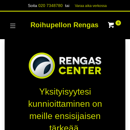
Soita
020 7348780
tai
Varaa aika verk​​​​ossa
Roihupellon Rengas
0
Yksityisyytesi
kunnioittaminen on
meille ensisijaisen
tärkeää.