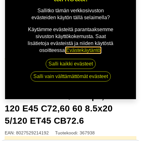
Sallitko tämän verkkosivuston
evästeiden käytön tällä selaimella?
Käytämme evästeitä parantaaksemme
sivuston käyttökokemusta. Saat
lisätietoja evästeistä ja niiden käytöstä
osoitteessa
Evästekäytäntö
.
Kauppa
Salli kaikki evästeet
MSW 75 G.BLK/POL | 8,5X20 5-120 E45 C72,60 60
8.5x20 5/120 ET45 CB72.6
Salli vain välttämättömät evästeet
MSW 75 G.BLK/POL | 8,5X20 5-
120 E45 C72,60 60 8.5x20
5/120 ET45 CB72.6
EAN:
8027529214192
Tuotekoodi:
367938