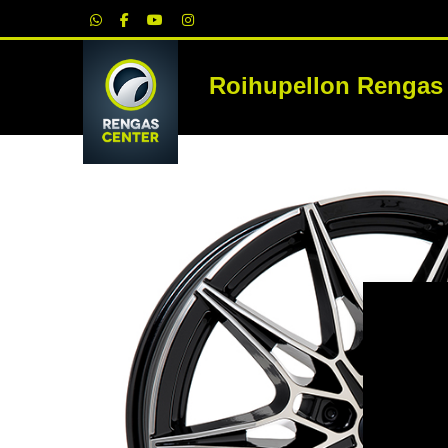
|
Roihupellon Rengas
RE