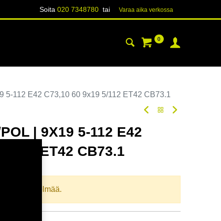
Soita
020 7348780
tai
Varaa aika verk​​​​ossa
0
YHTEYSTIEDOT
TIETOA
 5-112 E42 C73,10 60 9x19 5/112 ET42 CB73.1
POL | 9X19 5-112 E42
 5/112 ET42 CB73.1
oodi:
367921
llista yhdistelmää.