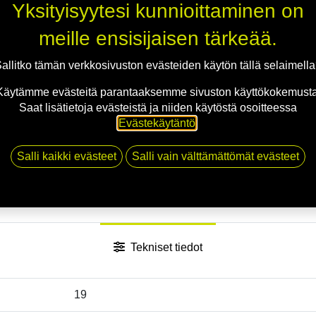
Jaa
Yksityisyytesi kunnioittaminen on
Toimitusehdot
meille ensisijaisen tärkeää.
allitko tämän verkkosivuston evästeiden käytön tällä selaimell
Käytämme evästeitä parantaaksemme sivuston käyttökokemusta
Saat lisätietoja evästeistä ja niiden käytöstä osoitteessa
Evästekäytäntö
.
Salli kaikki evästeet
Salli vain välttämättömät evästeet
Tekniset tiedot
19