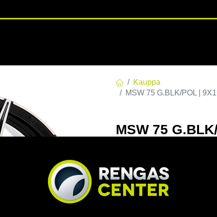
RENGASHOTELLI
NKAAT
VANTEET
PALVELUT
TUOTE
Kauppa
MSW 75 G.BLK/POL | 9X19
MSW 75 G.BLK/
C73,10 60 9x19
EAN:
8027529222173
Tuotek
Tällä tuotteella ei ole kelvo