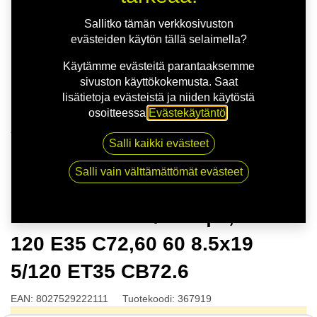
Sallitko tämän verkkosivuston
evästeiden käytön tällä selaimella?
Käytämme evästeitä parantaaksemme
sivuston käyttökokemusta. Saat
lisätietoja evästeistä ja niiden käytöstä
osoitteessa
Evästekäytäntö
.
Kauppa
Salli kaikki evästeet
MSW 75 G.BLK/POL | 8,5X19 5-120 E35 C72,60 60
8.5x19 5/120 ET35 CB72.6
Salli vain välttämättömät evästeet
MSW 75 G.BLK/POL | 8,5X19 5-
120 E35 C72,60 60 8.5x19
5/120 ET35 CB72.6
EAN:
8027529222111
Tuotekoodi:
367919