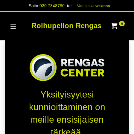
Soita
020 7348780
tai
Varaa aika verk​​​​ossa
Roihupellon Rengas
0
Yksityisyytesi
kunnioittaminen on
meille ensisijaisen
tärkeää.