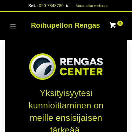
Soita
020 7348780
tai
Varaa aika verk​​​​ossa
Roihupellon Rengas
0
Yksityisyytesi
kunnioittaminen on
meille ensisijaisen
tärkeää.