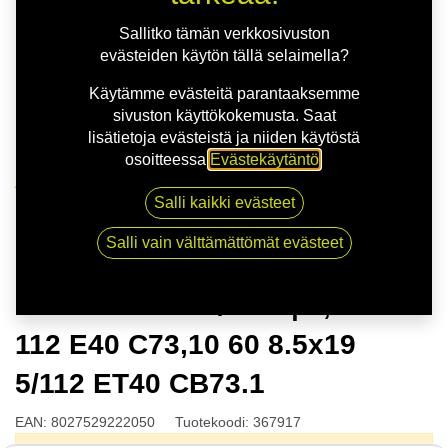
Sallitko tämän verkkosivuston
evästeiden käytön tällä selaimella?
Käytämme evästeitä parantaaksemme
sivuston käyttökokemusta. Saat
lisätietoja evästeistä ja niiden käytöstä
osoitteessa
Evästekäytäntö
.
Kauppa
Salli kaikki evästeet
MSW 75 G.BLK/POL | 8,5X19 5-112 E40 C73,10 60
8.5x19 5/112 ET40 CB73.1
Salli vain välttämättömät evästeet
MSW 75 G.BLK/POL | 8,5X19 5-
112 E40 C73,10 60 8.5x19
5/112 ET40 CB73.1
EAN:
8027529222050
Tuotekoodi:
367917