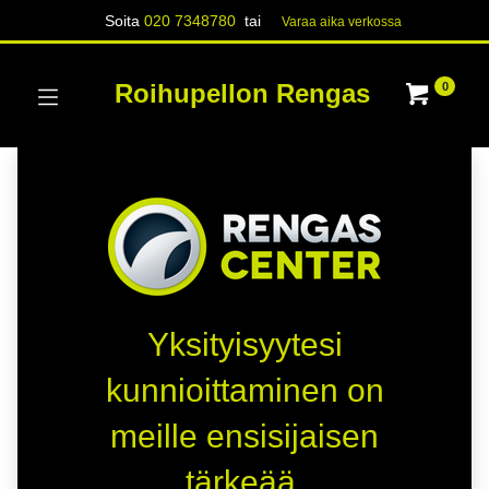
Soita
020 7348780
tai
Varaa aika verk​​​​ossa
Roihupellon Rengas
0
Yksityisyytesi
kunnioittaminen on
meille ensisijaisen
tärkeää.