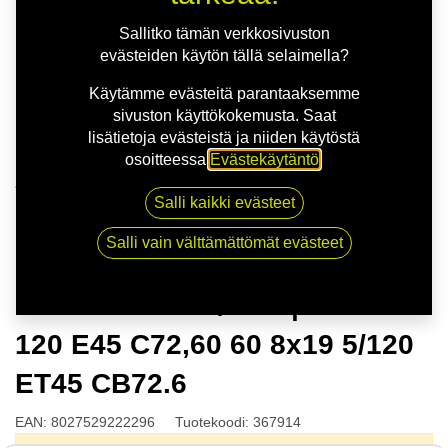
Sallitko tämän verkkosivuston
evästeiden käytön tällä selaimella?
Käytämme evästeitä parantaaksemme
sivuston käyttökokemusta. Saat
lisätietoja evästeistä ja niiden käytöstä
osoitteessa
Evästekäytäntö
.
Kauppa
Salli kaikki evästeet
MSW 75 G.BLK/POL | 8X19 5-120 E45 C72,60 60 8x19
5/120 ET45 CB72.6
Salli vain välttämättömät evästeet
MSW 75 G.BLK/POL | 8X19 5-
120 E45 C72,60 60 8x19 5/120
ET45 CB72.6
EAN:
8027529222296
Tuotekoodi:
367914