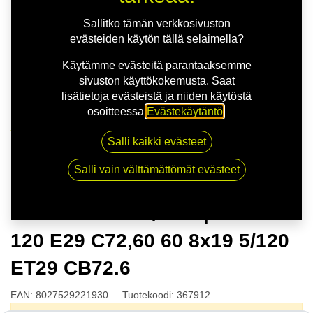
Sallitko tämän verkkosivuston
evästeiden käytön tällä selaimella?
Käytämme evästeitä parantaaksemme
sivuston käyttökokemusta. Saat
lisätietoja evästeistä ja niiden käytöstä
osoitteessa
Evästekäytäntö
.
Kauppa
Salli kaikki evästeet
MSW 75 G.BLK/POL | 8X19 5-120 E29 C72,60 60 8x19
5/120 ET29 CB72.6
Salli vain välttämättömät evästeet
MSW 75 G.BLK/POL | 8X19 5-
120 E29 C72,60 60 8x19 5/120
ET29 CB72.6
EAN:
8027529221930
Tuotekoodi:
367912