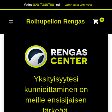
Soita
020 7348780
tai
Varaa aika verk​​​​ossa
Roihupellon Rengas
0
Yksityisyytesi
kunnioittaminen on
meille ensisijaisen
tärkeää.