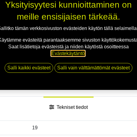
Jaa
Yksityisyytesi kunnioittaminen on
Toimitusehdot
meille ensisijaisen tärkeää.
allitko tämän verkkosivuston evästeiden käytön tällä selaimell
Käytämme evästeitä parantaaksemme sivuston käyttökokemusta
Saat lisätietoja evästeistä ja niiden käytöstä osoitteessa
Evästekäytäntö
.
Salli kaikki evästeet
Salli vain välttämättömät evästeet
Tekniset tiedot
19