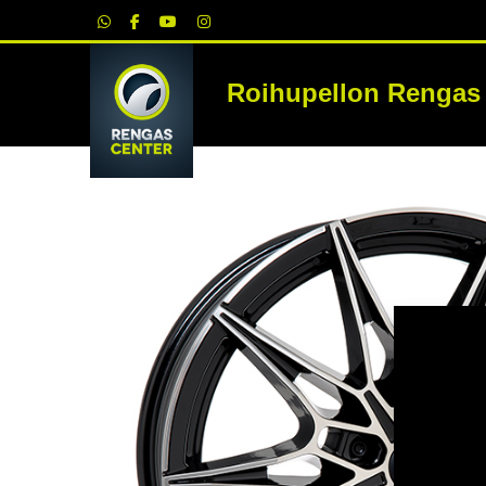
|
Roihupellon Rengas
RE