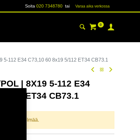
Soita
020 7348780
tai
Varaa aika verk​​​​ossa
0
YHTEYSTIEDOT
TIETOA
 5-112 E34 C73,10 60 8x19 5/112 ET34 CB73.1
POL | 8X19 5-112 E34
 5/112 ET34 CB73.1
oodi:
367909
llista yhdistelmää.