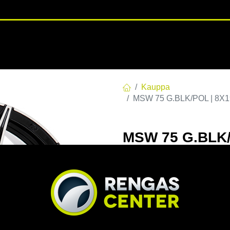
RENGASHOTELLI
NKAAT
VANTEET
PALVELUT
TUOTE
Kauppa
MSW 75 G.BLK/POL | 8X19
MSW 75 G.BLK/
C73,10 60 8x19
EAN:
8027529220285
Tuotek
Tällä tuotteella ei ole kelvo