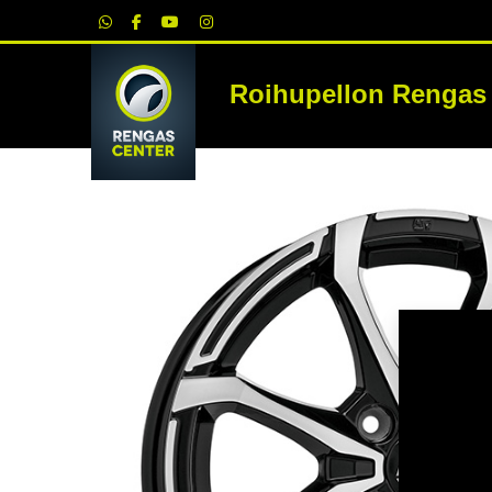
|
Roihupellon Rengas
RE