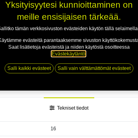
Yksityisyytesi kunnioittaminen on
Toimitusehdot
meille ensisijaisen tärkeää.
allitko tämän verkkosivuston evästeiden käytön tällä selaimell
Käytämme evästeitä parantaaksemme sivuston käyttökokemusta
Saat lisätietoja evästeistä ja niiden käytöstä osoitteessa
Evästekäytäntö
.
Salli kaikki evästeet
Salli vain välttämättömät evästeet
Tekniset tiedot
16