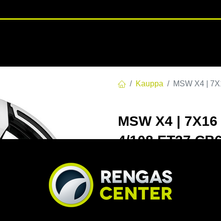
RENGASHOTELLI
NKAAT
VANTEET
PALVELUT
TUOTE
Kauppa
MSW X4 | 7X1
MSW X4 | 7X16 
4/108 ET37 CB6
EAN:
8027529152784
Tuotek
Tällä tuotteella ei ole kelvo
Jaa