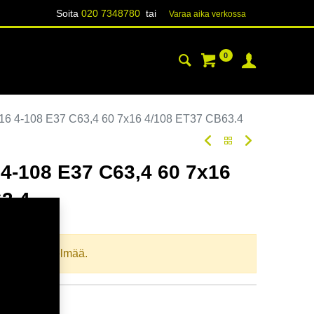
Soita
020 7348780
tai
Varaa aika verk​​​​ossa
0
YHTEYSTIEDOT
TIETOA
6 4-108 E37 C63,4 60 7x16 4/108 ET37 CB63.4
4-108 E37 C63,4 60 7x16
3.4
oodi:
367745
llista yhdistelmää.