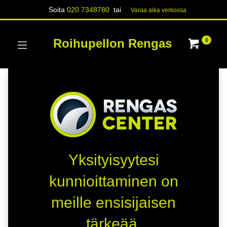
Soita
020 7348780
tai
Varaa aika verk​​​​ossa
Roihupellon Rengas
0
Yksityisyytesi
kunnioittaminen on
meille ensisijaisen
tärkeää.