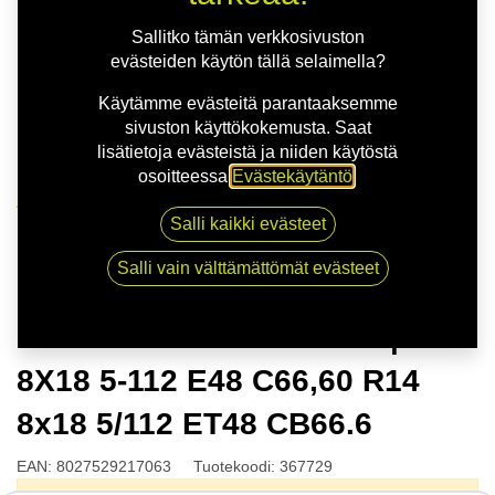
Sallitko tämän verkkosivuston
evästeiden käytön tällä selaimella?
Käytämme evästeitä parantaaksemme
sivuston käyttökokemusta. Saat
lisätietoja evästeistä ja niiden käytöstä
osoitteessa
Evästekäytäntö
.
Kauppa
Salli kaikki evästeet
MSW 99 VAN M.BRONZE | 8X18 5-112 E48 C66,60
R14 8x18 5/112 ET48 CB66.6
Salli vain välttämättömät evästeet
MSW 99 VAN M.BRONZE |
8X18 5-112 E48 C66,60 R14
8x18 5/112 ET48 CB66.6
EAN:
8027529217063
Tuotekoodi:
367729