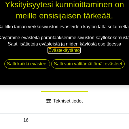
Yksityisyytesi kunnioittaminen on
Jaa
meille ensisijaisen tärkeää.
Toimitusehdot
allitko tämän verkkosivuston evästeiden käytön tällä selaimell
Käytämme evästeitä parantaaksemme sivuston käyttökokemusta
Saat lisätietoja evästeistä ja niiden käytöstä osoitteessa
Evästekäytäntö
.
Salli kaikki evästeet
Salli vain välttämättömät evästeet
Tekniset tiedot
16