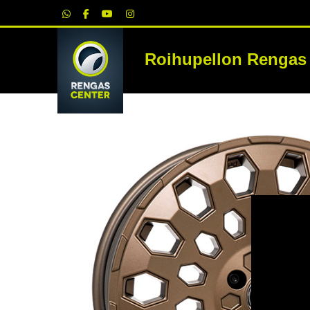
|
Roihupellon Rengas
RE