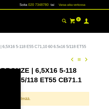
Soita
020 7348780
tai
Varaa aika verk​​​​ossa
0
YHTEYSTIEDOT
TIETOA
6,5X16 5-118 E55 C71,10 60 6.5x16 5/118 ET55
BRONZE | 6,5X16 5-118
6.5x16 5/118 ET55 CB71.1
oodi:
367722
llista yhdistelmää.