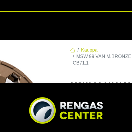
RENGASHOTELLI
NKAAT
VANTEET
PALVELUT
TUOTE
Kauppa
MSW 99 VAN M.BRONZE | 
CB71.1
MSW 99 VAN M.
E55 C71,10 60 
EAN:
8027529216974
Tuotek
Tällä tuotteella ei ole kelvo