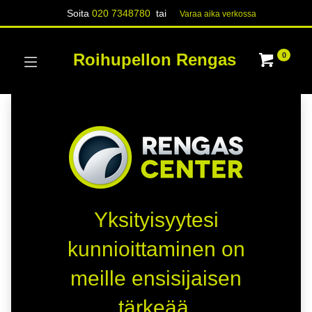
Soita
020 7348780
tai
Varaa aika verk​​​​ossa
Roihupellon Rengas
0
Yksityisyytesi
kunnioittaminen on
meille ensisijaisen
tärkeää.