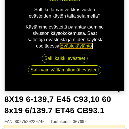
Sallitko tämän verkkosivuston
evästeiden käytön tällä selaimella?
Käytämme evästeitä parantaaksemme
sivuston käyttökokemusta. Saat
lisätietoja evästeistä ja niiden käytöstä
osoitteessa
Evästekäytäntö
.
Kauppa
Salli kaikki evästeet
MSW 99 VAN M.BLK POL/LIP | 8X19 6-139,7 E45
C93,10 60 8x19 6/139.7 ET45 CB93.1
Salli vain välttämättömät evästeet
MSW 99 VAN M.BLK POL/LIP |
8X19 6-139,7 E45 C93,10 60
8x19 6/139.7 ET45 CB93.1
EAN:
8027529229745
Tuotekoodi:
367692