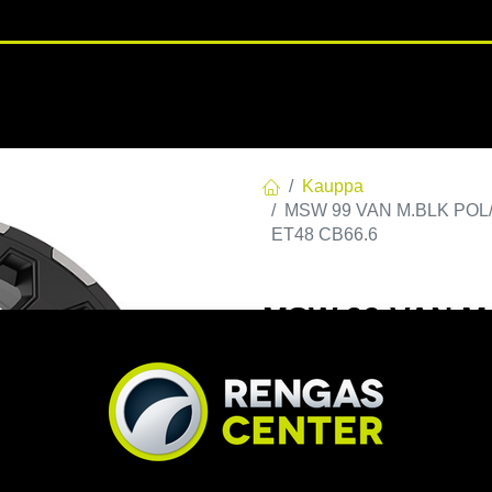
RENGASHOTELLI
NKAAT
VANTEET
PALVELUT
TUOTE
Kauppa
MSW 99 VAN M.BLK POL/LI
ET48 CB66.6
MSW 99 VAN M.
E48 C66,60 R14
EAN:
8027529195033
Tuotek
Tällä tuotteella ei ole kelvo