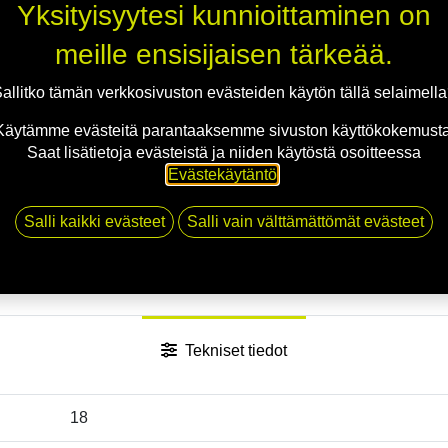
Yksityisyytesi kunnioittaminen on
Jaa
meille ensisijaisen tärkeää.
Toimitusehdot
allitko tämän verkkosivuston evästeiden käytön tällä selaimell
Käytämme evästeitä parantaaksemme sivuston käyttökokemusta
Saat lisätietoja evästeistä ja niiden käytöstä osoitteessa
Evästekäytäntö
.
Salli kaikki evästeet
Salli vain välttämättömät evästeet
Tekniset tiedot
18