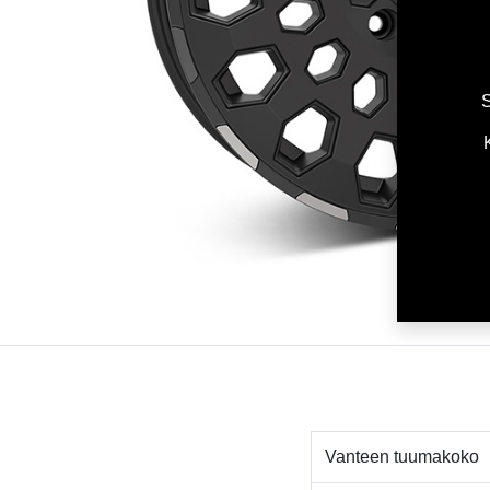
S
Vanteen tuumakoko