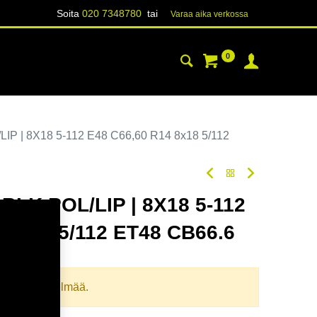
Soita
020 7348780
tai
Varaa aika verk​​​​ossa
0
YHTEYSTIEDOT
TIETOA
P | 8X18 5-112 E48 C66,60 R14 8x18 5/112
BLK POL/LIP | 8X18 5-112
 8x18 5/112 ET48 CB66.6
oodi:
367686
llista yhdistelmää.