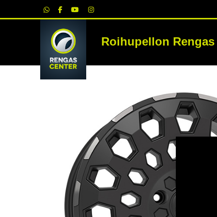
|
Roihupellon Rengas
RE