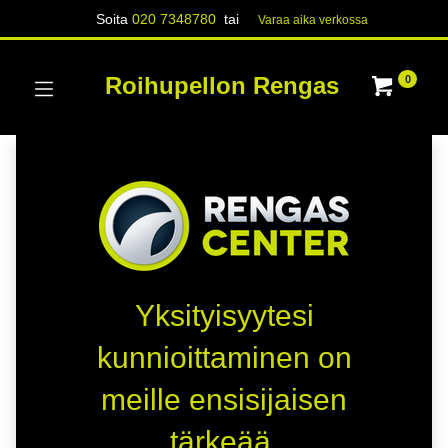
Soita
020 7348780
tai
Varaa aika verk​​​​ossa
Roihupellon Rengas
0
Yksityisyytesi
kunnioittaminen on
meille ensisijaisen
tärkeää.