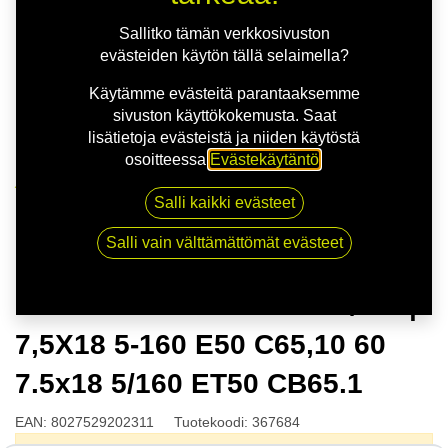
Sallitko tämän verkkosivuston
evästeiden käytön tällä selaimella?
Käytämme evästeitä parantaaksemme
sivuston käyttökokemusta. Saat
lisätietoja evästeistä ja niiden käytöstä
osoitteessa
Evästekäytäntö
.
Kauppa
Salli kaikki evästeet
MSW 99 VAN M.BLK POL/LIP | 7,5X18 5-160 E50
C65,10 60 7.5x18 5/160 ET50 CB65.1
Salli vain välttämättömät evästeet
MSW 99 VAN M.BLK POL/LIP |
7,5X18 5-160 E50 C65,10 60
7.5x18 5/160 ET50 CB65.1
EAN:
8027529202311
Tuotekoodi:
367684