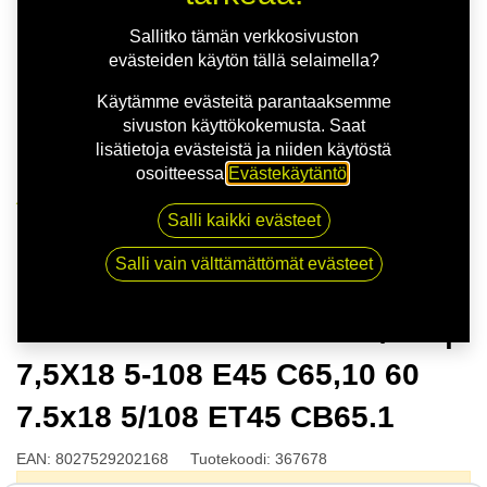
Sallitko tämän verkkosivuston
evästeiden käytön tällä selaimella?
Käytämme evästeitä parantaaksemme
sivuston käyttökokemusta. Saat
lisätietoja evästeistä ja niiden käytöstä
osoitteessa
Evästekäytäntö
.
Kauppa
Salli kaikki evästeet
MSW 99 VAN M.BLK POL/LIP | 7,5X18 5-108 E45
C65,10 60 7.5x18 5/108 ET45 CB65.1
Salli vain välttämättömät evästeet
MSW 99 VAN M.BLK POL/LIP |
7,5X18 5-108 E45 C65,10 60
7.5x18 5/108 ET45 CB65.1
EAN:
8027529202168
Tuotekoodi:
367678