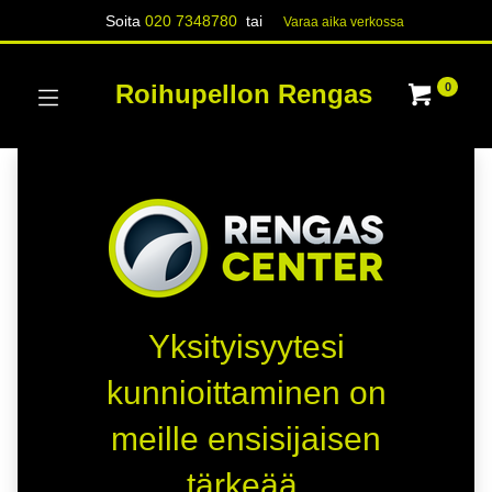
Soita
020 7348780
tai
Varaa aika verk​​​​ossa
Roihupellon Rengas
0
Yksityisyytesi
kunnioittaminen on
meille ensisijaisen
tärkeää.