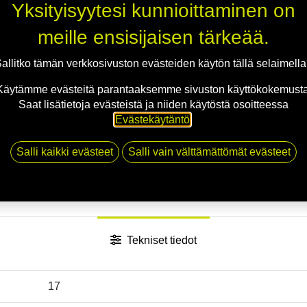
Yksityisyytesi kunnioittaminen on
meille ensisijaisen tärkeää.
Jaa
allitko tämän verkkosivuston evästeiden käytön tällä selaimell
Toimitusehdot
Käytämme evästeitä parantaaksemme sivuston käyttökokemusta
Saat lisätietoja evästeistä ja niiden käytöstä osoitteessa
Evästekäytäntö
.
Salli kaikki evästeet
Salli vain välttämättömät evästeet
Tekniset tiedot
17