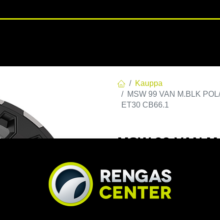
RENGASHOTELLI
NKAAT
VANTEET
PALVELUT
TUOTE
Kauppa
MSW 99 VAN M.BLK POL/LI
ET30 CB66.1
MSW 99 VAN M.
114,3 E30 C66,
CB66.1
EAN:
8027529229509
Tuotek
Tällä tuotteella ei ole kelvo