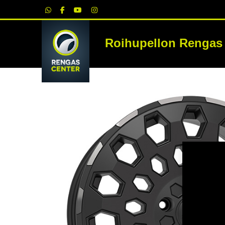
|
Roihupellon Rengas
RE