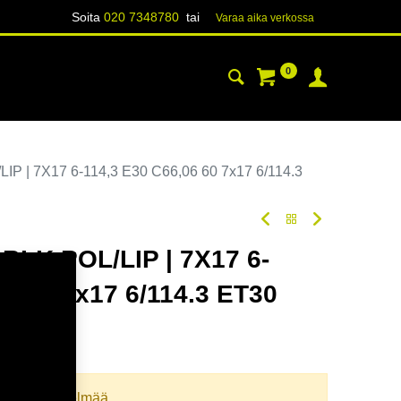
Soita
020 7348780
tai
Varaa aika verk​​​​ossa
0
YHTEYSTIEDOT
TIETOA
P | 7X17 6-114,3 E30 C66,06 60 7x17 6/114.3
BLK POL/LIP | 7X17 6-
06 60 7x17 6/114.3 ET30
oodi:
367667
llista yhdistelmää.