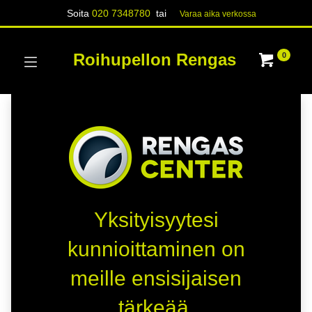
Soita
020 7348780
tai
Varaa aika verk​​​​ossa
Roihupellon Rengas
0
Yksityisyytesi
kunnioittaminen on
meille ensisijaisen
tärkeää.