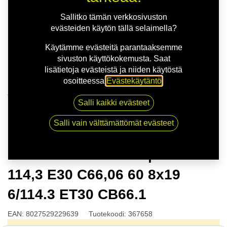
Sallitko tämän verkkosivuston
evästeiden käytön tällä selaimella?
Käytämme evästeitä parantaaksemme
sivuston käyttökokemusta. Saat
lisätietoja evästeistä ja niiden käytöstä
osoitteessa
Evästekäytäntö
.
Kauppa
Salli kaikki evästeet
MSW 99 VAN M.BLK | 8X19 6-114,3 E30 C66,06 60
8x19 6/114.3 ET30 CB66.1
Salli vain välttämättömät evästeet
MSW 99 VAN M.BLK | 8X19 6-
114,3 E30 C66,06 60 8x19
6/114.3 ET30 CB66.1
EAN:
8027529229639
Tuotekoodi:
367658