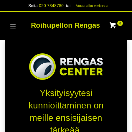
Soita
020 7348780
tai
Varaa aika verk​​​​ossa
Roihupellon Rengas
0
Yksityisyytesi
kunnioittaminen on
meille ensisijaisen
tärkeää.