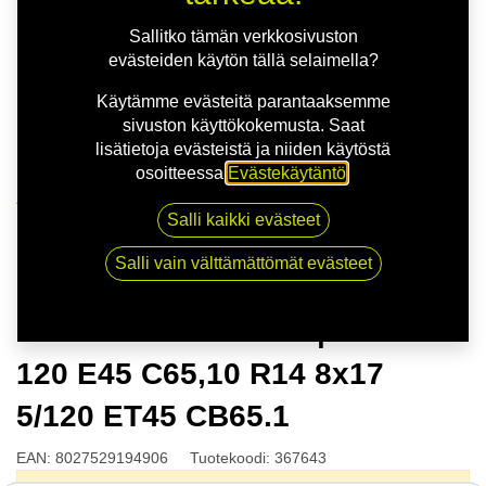
Sallitko tämän verkkosivuston
evästeiden käytön tällä selaimella?
Käytämme evästeitä parantaaksemme
sivuston käyttökokemusta. Saat
lisätietoja evästeistä ja niiden käytöstä
osoitteessa
Evästekäytäntö
.
Kauppa
Salli kaikki evästeet
MSW 99 VAN M.BLK | 8X17 5-120 E45 C65,10 R14
8x17 5/120 ET45 CB65.1
Salli vain välttämättömät evästeet
MSW 99 VAN M.BLK | 8X17 5-
120 E45 C65,10 R14 8x17
5/120 ET45 CB65.1
EAN:
8027529194906
Tuotekoodi:
367643