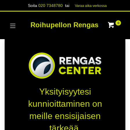
Soita
020 7348780
tai
Varaa aika verk​​​​ossa
Roihupellon Rengas
0
Yksityisyytesi
kunnioittaminen on
meille ensisijaisen
tärkeää.