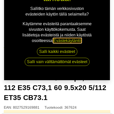
Sallitko tämän verkkosivuston
evästeiden käytön tällä selaimella?
Käytämme evästeitä parantaaksemme
sivuston käyttökokemusta. Saat
lisätietoja evästeistä ja niiden käytöstä
osoitteessa
Evästekäytäntö
.
Kauppa
Salli kaikki evästeet
MSW 74 G.BLK/POL | 9,5X20 5-112 E35 C73,1 60
9.5x20 5/112 ET35 CB73.1
Salli vain välttämättömät evästeet
MSW 74 G.BLK/POL | 9,5X20 5-
112 E35 C73,1 60 9.5x20 5/112
ET35 CB73.1
EAN:
8027529169881
Tuotekoodi:
367624