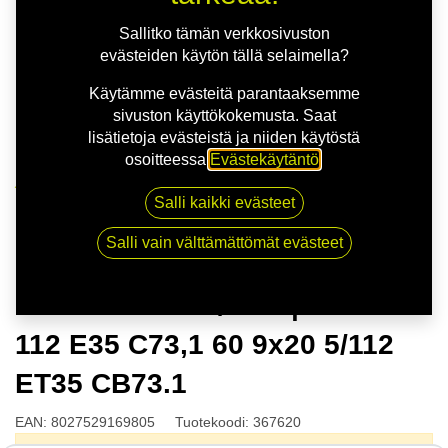
Sallitko tämän verkkosivuston
evästeiden käytön tällä selaimella?
Käytämme evästeitä parantaaksemme
sivuston käyttökokemusta. Saat
lisätietoja evästeistä ja niiden käytöstä
osoitteessa
Evästekäytäntö
.
Kauppa
Salli kaikki evästeet
MSW 74 G.BLK/POL | 9X20 5-112 E35 C73,1 60 9x20
5/112 ET35 CB73.1
Salli vain välttämättömät evästeet
MSW 74 G.BLK/POL | 9X20 5-
112 E35 C73,1 60 9x20 5/112
ET35 CB73.1
EAN:
8027529169805
Tuotekoodi:
367620