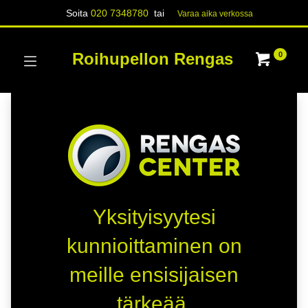
Soita
020 7348780
tai
Varaa aika verk​​​​ossa
Roihupellon Rengas
0
Yksityisyytesi
kunnioittaminen on
meille ensisijaisen
tärkeää.