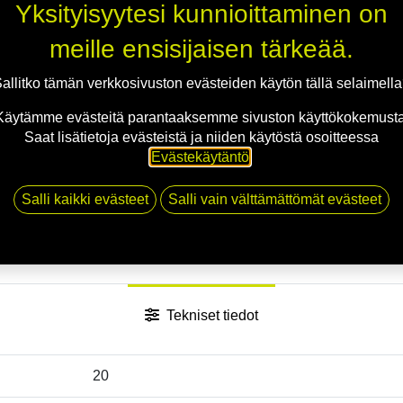
Jaa
Yksityisyytesi kunnioittaminen on
Toimitusehdot
meille ensisijaisen tärkeää.
allitko tämän verkkosivuston evästeiden käytön tällä selaimell
Käytämme evästeitä parantaaksemme sivuston käyttökokemusta
Saat lisätietoja evästeistä ja niiden käytöstä osoitteessa
Evästekäytäntö
.
Salli kaikki evästeet
Salli vain välttämättömät evästeet
Tekniset tiedot
20