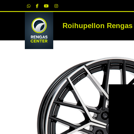
|
Roihupellon Rengas
RE