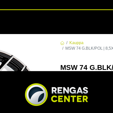
RENGASHOTELLI
NKAAT
VANTEET
PALVELUT
TUOTE
Kauppa
MSW 74 G.BLK/POL | 8,5X
MSW 74 G.BLK/
C72,6 60 8.5x2
EAN:
8027529169768
Tuotek
Tällä tuotteella ei ole kelvo