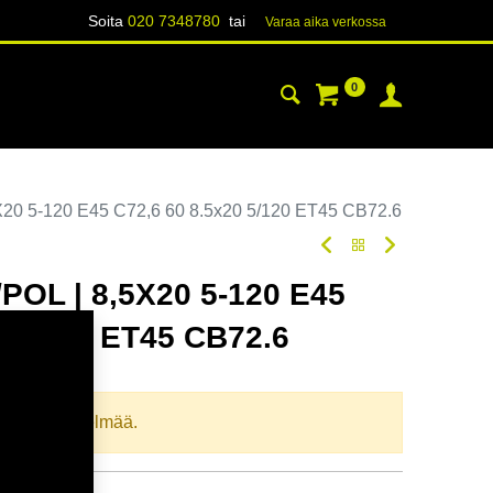
Soita
020 7348780
tai
Varaa aika verk​​​​ossa
0
YHTEYSTIEDOT
TIETOA
20 5-120 E45 C72,6 60 8.5x20 5/120 ET45 CB72.6
POL | 8,5X20 5-120 E45
0 5/120 ET45 CB72.6
oodi:
367618
llista yhdistelmää.