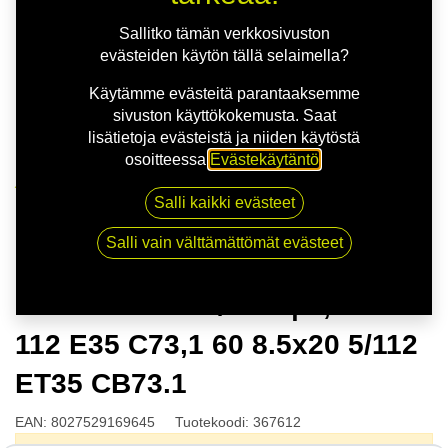
Sallitko tämän verkkosivuston
evästeiden käytön tällä selaimella?
Käytämme evästeitä parantaaksemme
sivuston käyttökokemusta. Saat
lisätietoja evästeistä ja niiden käytöstä
osoitteessa
Evästekäytäntö
.
Kauppa
Salli kaikki evästeet
MSW 74 G.BLK/POL | 8,5X20 5-112 E35 C73,1 60
8.5x20 5/112 ET35 CB73.1
Salli vain välttämättömät evästeet
MSW 74 G.BLK/POL | 8,5X20 5-
112 E35 C73,1 60 8.5x20 5/112
ET35 CB73.1
EAN:
8027529169645
Tuotekoodi:
367612