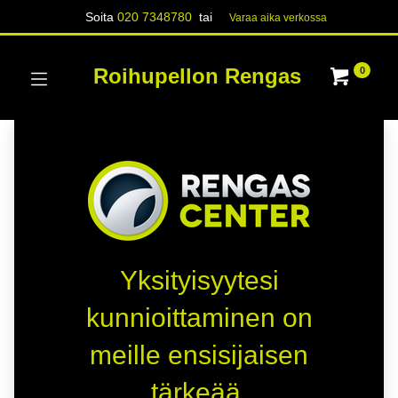
Soita
020 7348780
tai
Varaa aika verk​​​​ossa
Roihupellon Rengas
0
Yksityisyytesi
kunnioittaminen on
meille ensisijaisen
tärkeää.