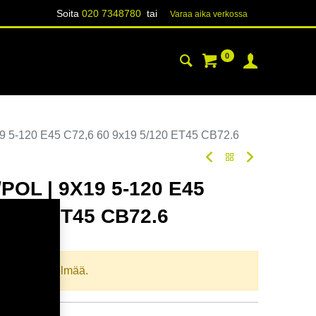
Soita
020 7348780
tai
Varaa aika verk​​​​ossa
0
YHTEYSTIEDOT
TIETOA
 5-120 E45 C72,6 60 9x19 5/120 ET45 CB72.6
POL | 9X19 5-120 E45
5/120 ET45 CB72.6
oodi:
367606
llista yhdistelmää.