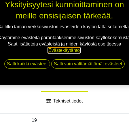
Jaa
Yksityisyytesi kunnioittaminen on
Toimitusehdot
meille ensisijaisen tärkeää.
allitko tämän verkkosivuston evästeiden käytön tällä selaimell
Käytämme evästeitä parantaaksemme sivuston käyttökokemusta
Saat lisätietoja evästeistä ja niiden käytöstä osoitteessa
Evästekäytäntö
.
Salli kaikki evästeet
Salli vain välttämättömät evästeet
Tekniset tiedot
19