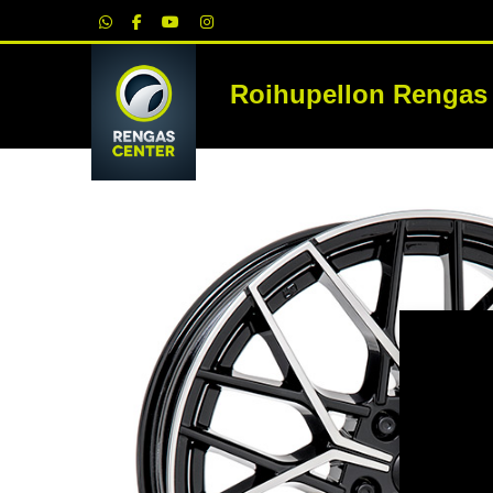
|
Roihupellon Rengas
RE