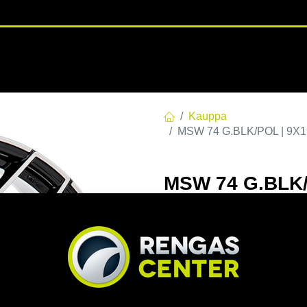
RENGASHOTELLI
NKAAT
VANTEET
PALVELUT
TUOTE
Kauppa
MSW 74 G.BLK/POL | 9X19
MSW 74 G.BLK/
C72,6 60 9x19 
EAN:
8027529169393
Tuotek
Tällä tuotteella ei ole kelvo