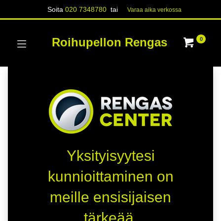
Soita
020 7348780
tai
Varaa aika verk​​​​ossa
Roihupellon Rengas
0
Yksityisyytesi
kunnioittaminen on
meille ensisijaisen
tärkeää.