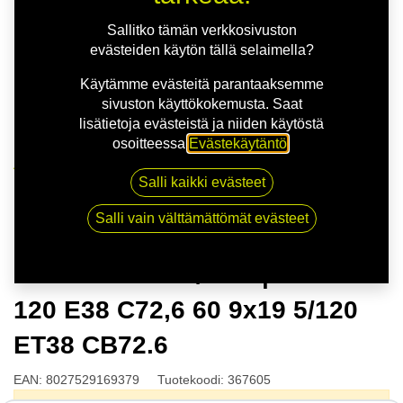
Sallitko tämän verkkosivuston
evästeiden käytön tällä selaimella?
Käytämme evästeitä parantaaksemme
sivuston käyttökokemusta. Saat
lisätietoja evästeistä ja niiden käytöstä
osoitteessa
Evästekäytäntö
.
Kauppa
Salli kaikki evästeet
MSW 74 G.BLK/POL | 9X19 5-120 E38 C72,6 60 9x19
5/120 ET38 CB72.6
Salli vain välttämättömät evästeet
MSW 74 G.BLK/POL | 9X19 5-
120 E38 C72,6 60 9x19 5/120
ET38 CB72.6
EAN:
8027529169379
Tuotekoodi:
367605