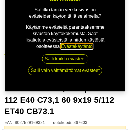
Sallitko tämän verkkosivuston
evästeiden käytön tällä selaimella?
Käytämme evästeitä parantaaksemme
sivuston käyttökokemusta. Saat
lisätietoja evästeistä ja niiden käytöstä
osoitteessa
Evästekäytäntö
.
Kauppa
Salli kaikki evästeet
MSW 74 G.BLK/POL | 9X19 5-112 E40 C73,1 60 9x19
5/112 ET40 CB73.1
Salli vain välttämättömät evästeet
MSW 74 G.BLK/POL | 9X19 5-
112 E40 C73,1 60 9x19 5/112
ET40 CB73.1
EAN:
8027529169331
Tuotekoodi:
367603