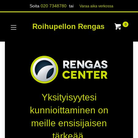
Soita
020 7348780
tai
Varaa aika verk​​​​ossa
Roihupellon Rengas
0
Yksityisyytesi
kunnioittaminen on
meille ensisijaisen
tärkeää.