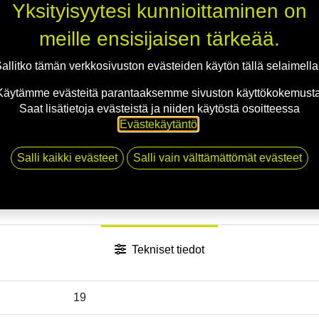
Jaa
Yksityisyytesi kunnioittaminen on
Toimitusehdot
meille ensisijaisen tärkeää.
allitko tämän verkkosivuston evästeiden käytön tällä selaimell
Käytämme evästeitä parantaaksemme sivuston käyttökokemusta
Saat lisätietoja evästeistä ja niiden käytöstä osoitteessa
Evästekäytäntö
.
Salli kaikki evästeet
Salli vain välttämättömät evästeet
Tekniset tiedot
19