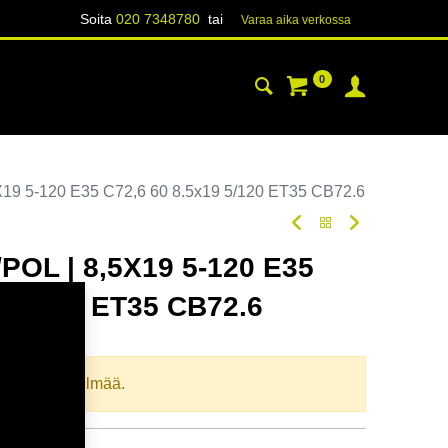
Soita
020 7348780
tai
Varaa aika verk​​​​ossa
0
YHTEYSTIEDOT
TIETOA
19 5-120 E35 C72,6 60 8.5x19 5/120 ET35 CB72.6
POL | 8,5X19 5-120 E35
9 5/120 ET35 CB72.6
oodi:
367601
llista yhdistelmää.