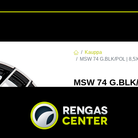
RENGASHOTELLI
NKAAT
VANTEET
PALVELUT
TUOTE
Kauppa
MSW 74 G.BLK/POL | 8,5X
MSW 74 G.BLK/
C72,6 60 8.5x1
EAN:
8027529169294
Tuotek
Tällä tuotteella ei ole kelvo