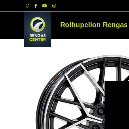
|
Roihupellon Rengas
RE