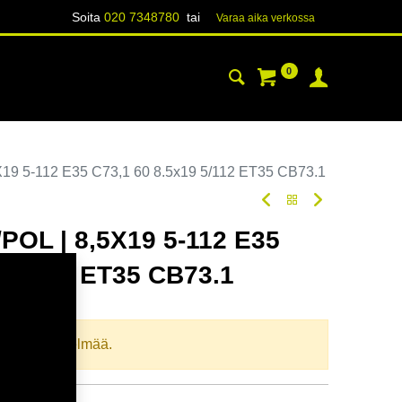
Soita
020 7348780
tai
Varaa aika verk​​​​ossa
0
YHTEYSTIEDOT
TIETOA
19 5-112 E35 C73,1 60 8.5x19 5/112 ET35 CB73.1
OL | 8,5X19 5-112 E35
9 5/112 ET35 CB73.1
oodi:
367597
llista yhdistelmää.