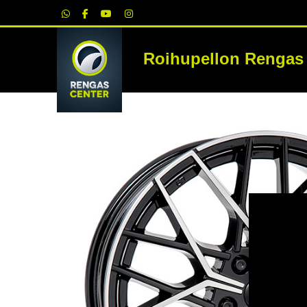
|
Roihupellon Rengas
RE