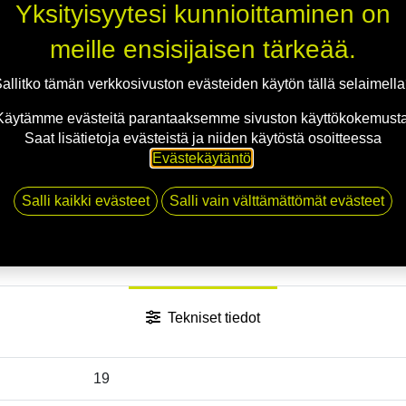
Jaa
Yksityisyytesi kunnioittaminen on
Toimitusehdot
meille ensisijaisen tärkeää.
allitko tämän verkkosivuston evästeiden käytön tällä selaimell
Käytämme evästeitä parantaaksemme sivuston käyttökokemusta
Saat lisätietoja evästeistä ja niiden käytöstä osoitteessa
Evästekäytäntö
.
Salli kaikki evästeet
Salli vain välttämättömät evästeet
Tekniset tiedot
19