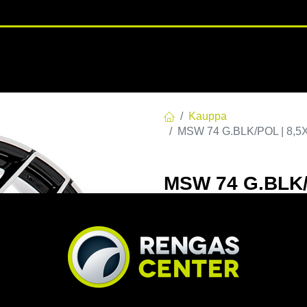
RENGASHOTELLI
NKAAT
VANTEET
PALVELUT
TUOTE
Kauppa
MSW 74 G.BLK/POL | 8,5X
MSW 74 G.BLK/P
C73,1 60 8.5x1
EAN:
8027529169225
Tuotek
Tällä tuotteella ei ole kelvo