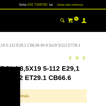
Soita
020 7348780
tai
Varaa aika verk​​​​ossa
0
YHTEYSTIEDOT
TIETOA
19 5-112 E29,1 C66,56 60 8.5x19 5/112 ET29.1
OL | 8,5X19 5-112 E29,1
19 5/112 ET29.1 CB66.6
oodi:
367595
llista yhdistelmää.