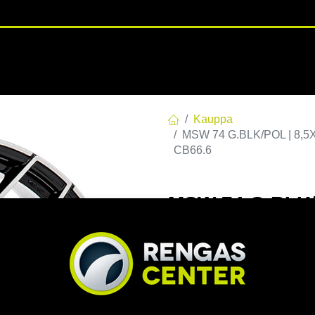
RENGASHOTELLI
NKAAT
VANTEET
PALVELUT
TUOTE
Kauppa
MSW 74 G.BLK/POL | 8,5X
CB66.6
MSW 74 G.BLK/P
C66,56 60 8.5x
EAN:
8027529221701
Tuotek
Tällä tuotteella ei ole kelvo