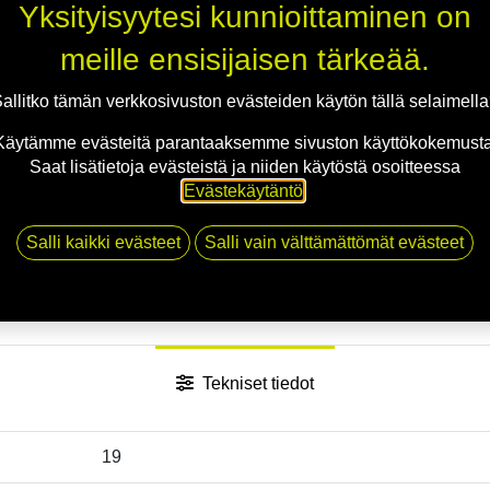
Yksityisyytesi kunnioittaminen on
Jaa
meille ensisijaisen tärkeää.
Toimitusehdot
allitko tämän verkkosivuston evästeiden käytön tällä selaimell
Käytämme evästeitä parantaaksemme sivuston käyttökokemusta
Saat lisätietoja evästeistä ja niiden käytöstä osoitteessa
Evästekäytäntö
.
Salli kaikki evästeet
Salli vain välttämättömät evästeet
Tekniset tiedot
19