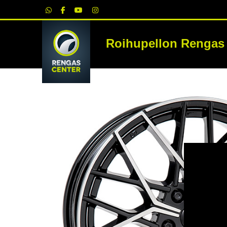
|
Roihupellon Rengas
RE