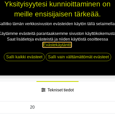
Jaa
Yksityisyytesi kunnioittaminen on
Toimitusehdot
meille ensisijaisen tärkeää.
allitko tämän verkkosivuston evästeiden käytön tällä selaimell
Käytämme evästeitä parantaaksemme sivuston käyttökokemusta
Saat lisätietoja evästeistä ja niiden käytöstä osoitteessa
Evästekäytäntö
.
Salli kaikki evästeet
Salli vain välttämättömät evästeet
Tekniset tiedot
20