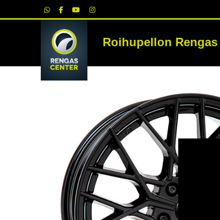
|
Roihupellon Rengas
RE