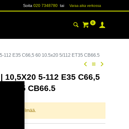
Soita
020 7348780
tai
Varaa aika verk​​​​ossa
0
YHTEYSTIEDOT
TIETOA
5-112 E35 C66,5 60 10.5x20 5/112 ET35 CB66.5
 10,5X20 5-112 E35 C66,5
12 ET35 CB66.5
oodi:
367573
llista yhdistelmää.