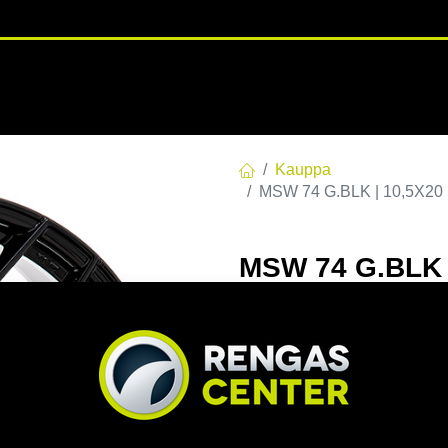
RENGASHOTELLI
NKAAT
VANTEET
PALVELUT
TUOTE
Kauppa
MSW 74 G.BLK | 10,5X20 
MSW 74 G.BLK |
60 10.5x20 5/1
EAN:
8027529170634
Tuotek
Tällä tuotteella ei ole kelvo