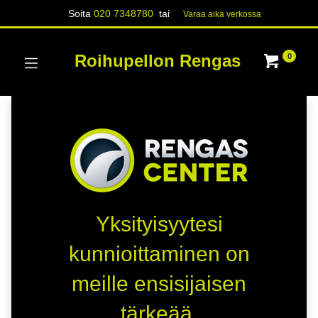
Soita
020 7348780
tai
Varaa aika verk​​​​ossa
Roihupellon Rengas
0
Yksityisyytesi
kunnioittaminen on
meille ensisijaisen
tärkeää.