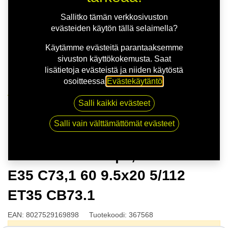
Sallitko tämän verkkosivuston
evästeiden käytön tällä selaimella?
Käytämme evästeitä parantaaksemme
sivuston käyttökokemusta. Saat
lisätietoja evästeistä ja niiden käytöstä
osoitteessa
Evästekäytäntö
.
Kauppa
Salli kaikki evästeet
MSW 74 G.BLK | 9,5X20 5-112 E35 C73,1 60 9.5x20
5/112 ET35 CB73.1
Salli vain välttämättömät evästeet
MSW 74 G.BLK | 9,5X20 5-112
E35 C73,1 60 9.5x20 5/112
ET35 CB73.1
EAN:
8027529169898
Tuotekoodi:
367568