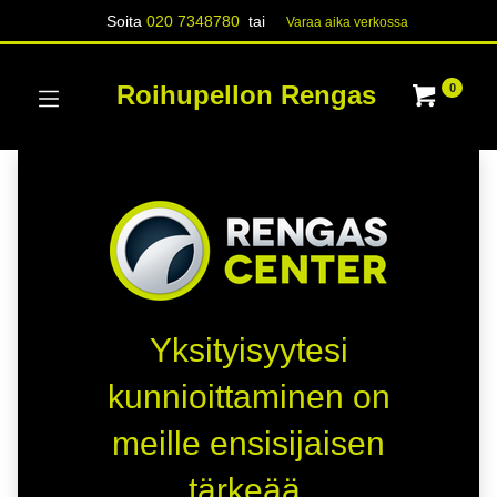
Soita
020 7348780
tai
Varaa aika verk​​​​ossa
Roihupellon Rengas
0
Yksityisyytesi
kunnioittaminen on
meille ensisijaisen
tärkeää.