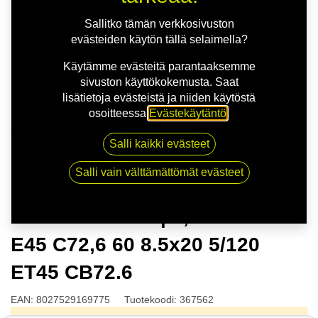
Sallitko tämän verkkosivuston
evästeiden käytön tällä selaimella?
Käytämme evästeitä parantaaksemme
sivuston käyttökokemusta. Saat
lisätietoja evästeistä ja niiden käytöstä
osoitteessa
Evästekäytäntö
.
Kauppa
Salli kaikki evästeet
MSW 74 G.BLK | 8,5X20 5-120 E45 C72,6 60 8.5x20
5/120 ET45 CB72.6
Salli vain välttämättömät evästeet
MSW 74 G.BLK | 8,5X20 5-120
E45 C72,6 60 8.5x20 5/120
ET45 CB72.6
EAN:
8027529169775
Tuotekoodi:
367562