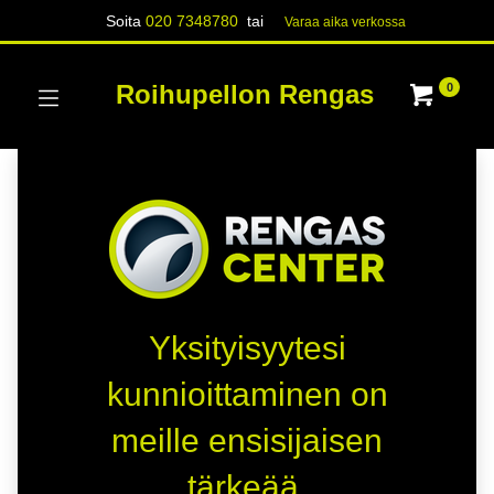
Soita
020 7348780
tai
Varaa aika verk​​​​ossa
Roihupellon Rengas
0
Yksityisyytesi
kunnioittaminen on
meille ensisijaisen
tärkeää.