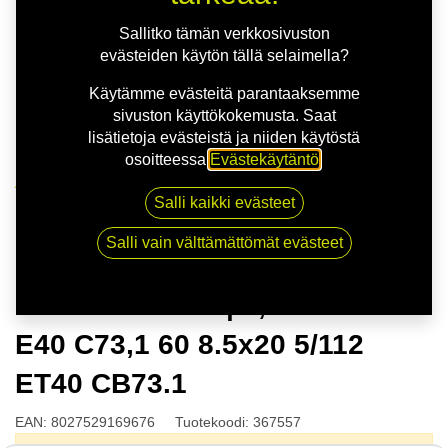
Sallitko tämän verkkosivuston
evästeiden käytön tällä selaimella?
Käytämme evästeitä parantaaksemme
sivuston käyttökokemusta. Saat
lisätietoja evästeistä ja niiden käytöstä
osoitteessa
Evästekäytäntö
.
Kauppa
Salli kaikki evästeet
MSW 74 G.BLK | 8,5X20 5-112 E40 C73,1 60 8.5x20
5/112 ET40 CB73.1
Salli vain välttämättömät evästeet
MSW 74 G.BLK | 8,5X20 5-112
E40 C73,1 60 8.5x20 5/112
ET40 CB73.1
EAN:
8027529169676
Tuotekoodi:
367557