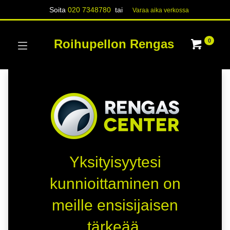
Soita
020 7348780
tai
Varaa aika verk​​​​ossa
Roihupellon Rengas
0
Yksityisyytesi
kunnioittaminen on
meille ensisijaisen
tärkeää.