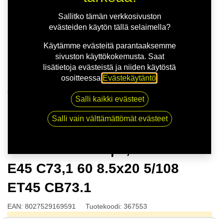
Sallitko tämän verkkosivuston
evästeiden käytön tällä selaimella?
Käytämme evästeitä parantaaksemme
sivuston käyttökokemusta. Saat
lisätietoja evästeistä ja niiden käytöstä
osoitteessa
Evästekäytäntö
.
Kauppa
Salli kaikki evästeet
MSW 74 G.BLK | 8,5X20 5-108 E45 C73,1 60 8.5x20
5/108 ET45 CB73.1
Salli vain välttämättömät evästeet
MSW 74 G.BLK | 8,5X20 5-108
E45 C73,1 60 8.5x20 5/108
ET45 CB73.1
EAN:
8027529169591
Tuotekoodi:
367553