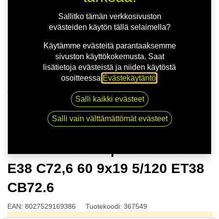
Sallitko tämän verkkosivuston
evästeiden käytön tällä selaimella?
Käytämme evästeitä parantaaksemme
sivuston käyttökokemusta. Saat
lisätietoja evästeistä ja niiden käytöstä
osoitteessa
Evästekäytäntö
.
Kauppa
Salli kaikki evästeet
MSW 74 G.BLK | 9X19 5-120 E38 C72,6 60 9x19 5/120
ET38 CB72.6
Salli vain välttämättömät evästeet
MSW 74 G.BLK | 9X19 5-120
E38 C72,6 60 9x19 5/120 ET38
CB72.6
EAN:
8027529169386
Tuotekoodi:
367549