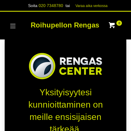
Soita
020 7348780
tai
Varaa aika verk​​​​ossa
Roihupellon Rengas
0
Yksityisyytesi
kunnioittaminen on
meille ensisijaisen
tärkeää.