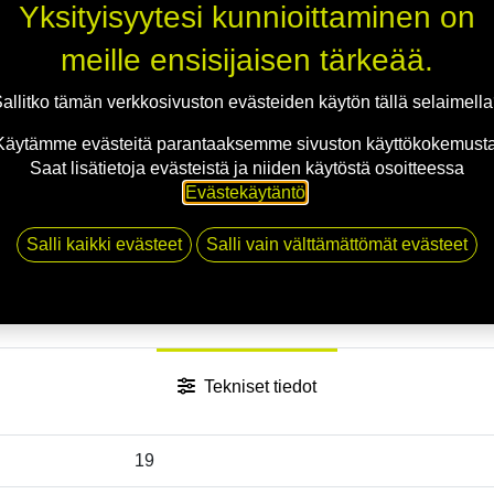
Jaa
Yksityisyytesi kunnioittaminen on
Toimitusehdot
meille ensisijaisen tärkeää.
allitko tämän verkkosivuston evästeiden käytön tällä selaimell
Käytämme evästeitä parantaaksemme sivuston käyttökokemusta
Saat lisätietoja evästeistä ja niiden käytöstä osoitteessa
Evästekäytäntö
.
Salli kaikki evästeet
Salli vain välttämättömät evästeet
Tekniset tiedot
19