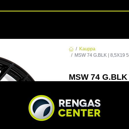
RENGASHOTELLI
NKAAT
VANTEET
PALVELUT
TUOTE
Kauppa
MSW 74 G.BLK | 8,5X19 5
MSW 74 G.BLK |
60 8.5x19 5/11
EAN:
8027529169218
Tuotek
Tällä tuotteella ei ole kelvo