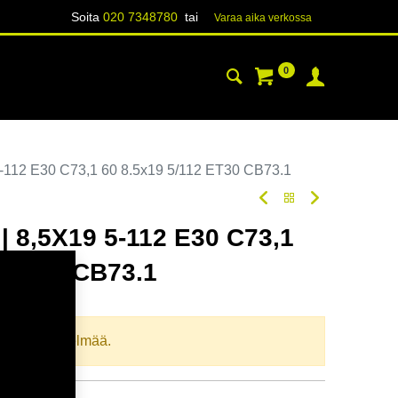
Soita
020 7348780
tai
Varaa aika verk​​​​ossa
0
YHTEYSTIEDOT
TIETOA
-112 E30 C73,1 60 8.5x19 5/112 ET30 CB73.1
 8,5X19 5-112 E30 C73,1
2 ET30 CB73.1
oodi:
367540
llista yhdistelmää.