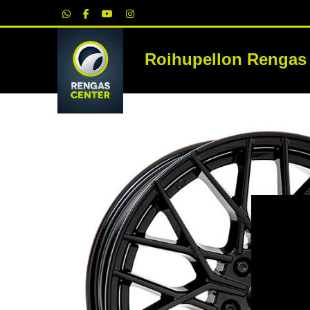
|
Roihupellon Rengas
RE